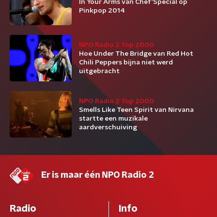
In Your Arms van Chef'Special op
Pinkpop 2014
NPO Radio 2 Top 2000
Hoe Under The Bridge van Red Hot
Chili Peppers bijna niet werd
uitgebracht
NPO Radio 2 Top 2000
Smells Like Teen Spirit van Nirvana
startte een muzikale
aardverschuiving
Er is maar één NPO Radio 2
Radio
Info