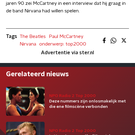
jaren 90 zei McCartney in een interview dat hij graag in
de band Nirvana had willen spelen.
Tags
The Beatles
Paul McCartney
Nirvana
onderwerp: top2000
Advertentie via ster.nl
Gerelateerd nieuws
NPO Radio 2 Top 2000
Deze nummers zijn onlosmakelijk met
die ene filmscène verbonden
NPO Radio 2 Top 2000