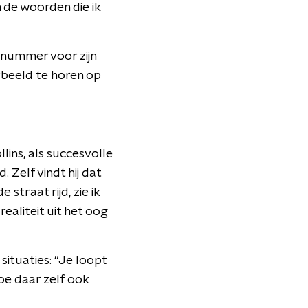
n de woorden die ik
nummer
voor
zijn
rbeeld te horen op
llins, als succesvolle
 Zelf vindt hij dat
 straat rijd, zie ik
realiteit uit het oog
ituaties: “Je loopt
toe daar zelf ook