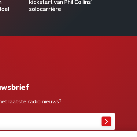
n
kickstart van Phil Collins’
doel
solocarrière
uwsbrief
het laatste radio nieuws?