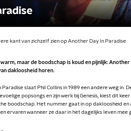
aradise
ndere kant van zichzelf zien op Another Day In Paradise
n warm, maar de boodschap is koud en pijnlijk: Another 
 van dakloosheid horen.
 Paradise slaat Phil Collins in 1989 een andere weg in.
evoelige popsongs en zijn werk bij Genesis, kiest dit kee
che boodschap. Het nummer gaat in op dakloosheid en
n ervaren wanneer ze daar in het dagelijks leven mee