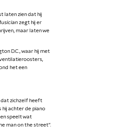
t laten zien dat hij
usician
zegt hij er
rijven, maar laten we
on D.C., waar hij met
ventilatieroosters,
vond het een
at zichzelf heeft
 hij achter de piano
 en speelt wat
he
man on
the
street
”.