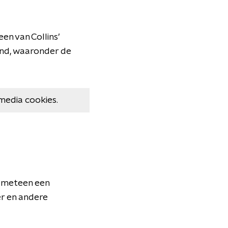
een van Collins’
and, waaronder de
media cookies.
meteen
een
r
en
andere