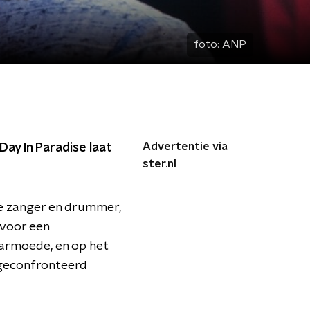
foto:
ANP
Advertentie via
Day In Paradise laat
ster.nl
 De zanger en drummer,
r voor een
 armoede, en op het
 geconfronteerd