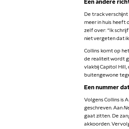
Een andere rich
De track verschijnt
meer in huis heeft
zelf over: “Ik schrij
niet vergeten dat i
Collins komt op he
de realiteit wordt 
vlakbij
Capitol
Hill,
buitengewone tegen
Een nummer dat 
Volgens Collins is
A
geschreven. Aan
Ne
gaat zitten. De zan
akkoorden. Vervolg