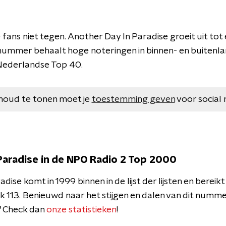
 fans niet tegen.
Another
Day In Paradise groeit uit tot 
 nummer behaalt hoge noteringen in binnen- en buitenl
Nederlandse Top 40.
houd te tonen moet je
toestemming geven
voor social 
aradise in de NPO Radio 2 Top 2000
adise
komt
in 1999
binnen
in de
lijst
der
lijsten
en
bereikt
ek
113.
Benieuwd
naar
het
stijgen
en
dalen
van
dit
numme
? Check dan
onze statistieken
!