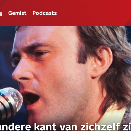
g
Gemist
Podcasts
 andere kant van zichzelf z