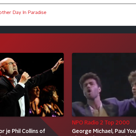
ther Day In Paradise
NPO Radio 2 Top 2000
r je Phil Collins of
George Michael, Paul You