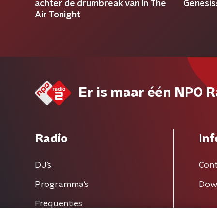
achter de drumbreak van In The
Genesis
Air Tonight
Er is maar één NPO R
Radio
Inf
DJ’s
Cont
Programma's
Dow
Frequenties