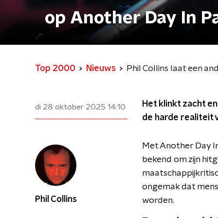
op Another Day In P
Top 2000
Nieuws
Phil Collins laat een a
Het klinkt zacht e
di 28 oktober 2025
14:10
de harde realiteit
Met
Another
Day In
bekend om zijn hitg
maatschappijkritis
ongemak dat mense
Phil Collins
worden.