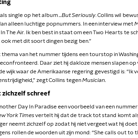
ting
 als single op het album
...But
Seriously
. Collins wil bewus
 dan alleen luchtige popnummers. In een interview met
M
f In The Air. Ik ben best in staat om een
Two
Hearts
te sch
k ook met dit soort dingen bezig ben.”
t thema van het nummer tijdens een tourstop in Washingt
geconfronteerd. Daar ziet hij dakloze mensen slapen op 
 de wijk waar de Amerikaanse regering gevestigd is: “Ik 
strijdigheid,” zegt Collins tegen
Musician
.
zichzelf schreef
nother
Day In Paradise een voorbeeld van een nummer d
w York Times
vertelt hij dat de track tot stand komt als
ger neemt zichzelf op zodat hij niet vergeet wat hij doet
ens rollen de woorden uit zijn mond: “
She
calls out
to
t