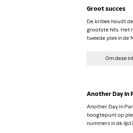
Groot succes
De kritiek houdt de
grootste hits. Het
tweede plek in de 
Om deze in
Another Day
In
P
Another Day
In
Par
hoogtepunt
op
pl
nummers
in de
lijst