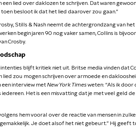
an een lied over daklozen te schrijven. Dat waren gewoo
 toen besloot ik dat het lied daarover zou gaan.”
osby, Stills & Nash
neemt
de
achtergrondzang
van het
erken begin jaren 90 nog vaker samen, Collins is bijvoo
van
Crosby
.
boodschap
enties blijft kritiek niet uit. Britse media vinden dat Co
een lied zou mogen schrijven over armoede en dakloosheid.
in een interview met
New York Times
weten: “Als ik door de
 iedereen. Het is een misvatting dat je met veel geld de 
lgens hem vooral over de reactie van mensen in zulke s
ngemakkelijk. Je doet alsof het niet gebeurt.” Hij geeft 