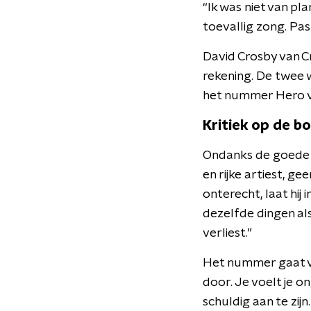
“Ik was niet van pl
toevallig zong. Pas
David Crosby van Cr
rekening
.
De twee w
het nummer Hero 
Kritiek op de 
Ondanks de goede int
en rijke artiest, g
onterecht, laat hij 
dezelfde dingen als
verliest.”
Het nummer gaat vo
door. Je voelt je o
schuldig aan te zijn.