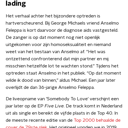
lading
Het verhaal achter het bijzondere optreden is
hartverscheurend. Bij George Michaels vriend Anselmo
Feleppa is kort daarvoor de diagnose aids vastgesteld.
De zanger is op dat moment nog niet openlijk
uitgekomen voor zijn homoseksualiteit en niemand
weet van het bestaan van Anselmo af. “Het was
ontzettend confronterend dat mijn partner en mij
misschien hetzelfde lot te wachten stond.” Tijdens het
optreden staat Anselmo in het publiek. “Op dat moment
wilde ik dood van binnen,” aldus Michael. Een jaar later
overlijdt de dan 36-jarige Anselmo Feleppa.
De liveopname van 'Somebody To Love' verschijnt een
jaar later op de EP
Five Live
. De track komt in Nederland
uit als single en bereikt de vijfde plaats in de Top 40. In
de meeste recente editie van de
Top 2000 behaalde de
cover de 79ste plek
. Het origineel vonden we in 2019