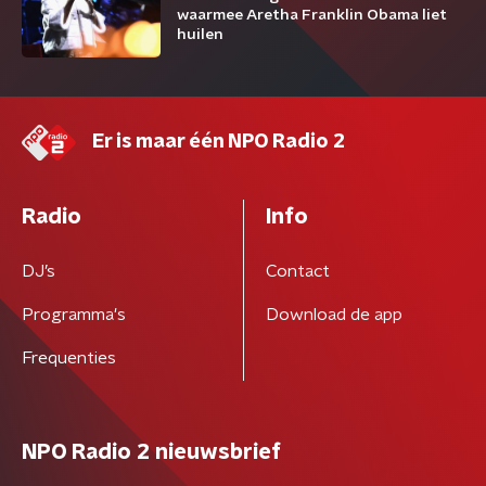
waarmee Aretha Franklin Obama liet
huilen
Er is maar één NPO Radio 2
Radio
Info
DJ’s
Contact
Programma's
Download de app
Frequenties
NPO Radio 2 nieuwsbrief