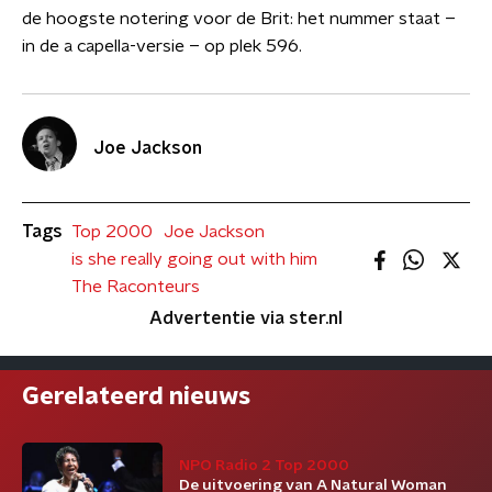
de hoogste notering voor de Brit: het nummer staat –
in de a capella-versie – op plek 596.
Joe Jackson
Tags
Top 2000
Joe Jackson
is she really going out with him
The Raconteurs
Advertentie via ster.nl
Gerelateerd nieuws
NPO Radio 2 Top 2000
De uitvoering van A Natural Woman