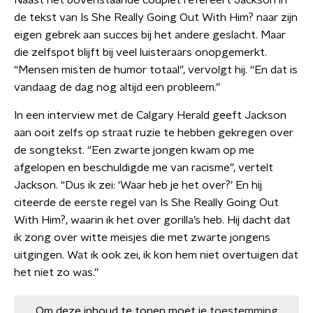
Naast het bovenstaande couplet refereert Jackson in
de tekst van Is She Really Going Out With Him? naar zijn
eigen gebrek aan succes bij het andere geslacht. Maar
die zelfspot blijft bij veel luisteraars onopgemerkt.
“Mensen misten de humor totaal”, vervolgt hij. “En dat is
vandaag de dag nog altijd een probleem.”
In een interview met de Calgary Herald geeft Jackson
aan ooit zelfs op straat ruzie te hebben gekregen over
de songtekst. “Een zwarte jongen kwam op me
afgelopen en beschuldigde me van racisme”, vertelt
Jackson. “Dus ik zei: ‘Waar heb je het over?’ En hij
citeerde de eerste regel van Is She Really Going Out
With Him?, waarin ik het over gorilla’s heb. Hij dacht dat
ik zong over witte meisjes die met zwarte jongens
uitgingen. Wat ik ook zei, ik kon hem niet overtuigen dat
het niet zo was.”
Om deze inhoud te tonen moet je
toestemming