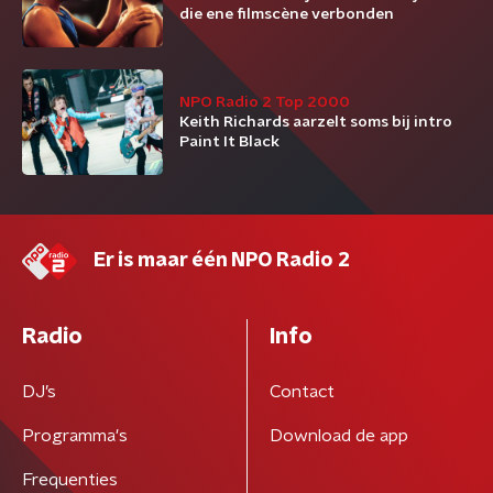
die ene filmscène verbonden
NPO Radio 2 Top 2000
Keith Richards aarzelt soms bij intro
Paint It Black
Er is maar één NPO Radio 2
Radio
Info
DJ’s
Contact
Programma's
Download de app
Frequenties