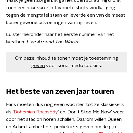
'Maak je geen zorgen. Ik ga het doen schat!'. Hij dronk
toen een paar van zijn favoriete shots wodka, ging
tegen de mengtafel staan en leverde een van de meest
buitengewone uitvoeringen van zijn leven."
Luister hieronder naar het eerste nummer van het
livealbum
Live Around The World
:
Om deze inhoud te tonen moet je
toestemming
geven
voor social media cookies.
Het beste van zeven jaar touren
Fans moeten dus nog even wachten tot ze klassiekers
als '
Bohemian Rhapsody
'
en 'Don't Stop Me Now' weer
door het stadion horen schallen. Daarom willen Queen
en Adam Lambert het publiek iets geven om de pijn