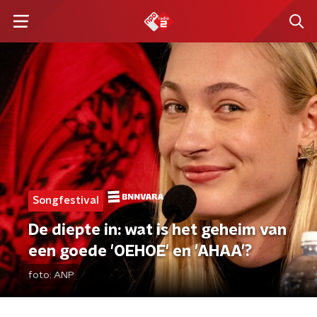
Songfestival
De diepte in: wat is het geheim van
een goede 'OEHOE' en 'AHAA'?
foto:
ANP