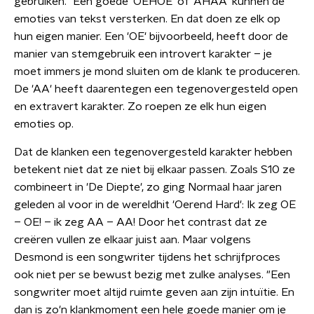
gebruiken." Een goede 'OEHOE' of 'AHAA' kunnen de
emoties van tekst versterken. En dat doen ze elk op
hun eigen manier. Een 'OE' bijvoorbeeld, heeft door de
manier van stemgebruik een introvert karakter – je
moet immers je mond sluiten om de klank te produceren.
De 'AA' heeft daarentegen een tegenovergesteld open
en extravert karakter. Zo roepen ze elk hun eigen
emoties op.
Dat de klanken een tegenovergesteld karakter hebben
betekent niet dat ze niet bij elkaar passen. Zoals S10 ze
combineert in 'De Diepte', zo ging Normaal haar jaren
geleden al voor in de wereldhit 'Oerend Hard': Ik zeg OE
– OE! – ik zeg AA – AA! Door het contrast dat ze
creëren vullen ze elkaar juist aan. Maar volgens
Desmond is een songwriter tijdens het schrijfproces
ook niet per se bewust bezig met zulke analyses. "Een
songwriter moet altijd ruimte geven aan zijn intuïtie. En
dan is zo'n klankmoment een hele goede manier om je