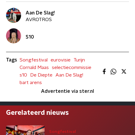
Aan De Slag!
AVROTROS
S10
Tags
Songfestival
eurovisie
Turijn
Cornald Maas
selectiecommissie
s10
De Diepte
Aan De Slag!
bart arens
Advertentie via ster.nl
Gerelateerd nieuws
Songfestival