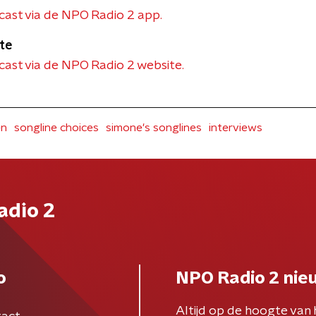
dcast via de NPO Radio 2 app.
te
cast via de NPO Radio 2 website.
en
songline choices
simone's songlines
interviews
adio 2
o
NPO Radio 2 nie
Altijd op de hoogte van 