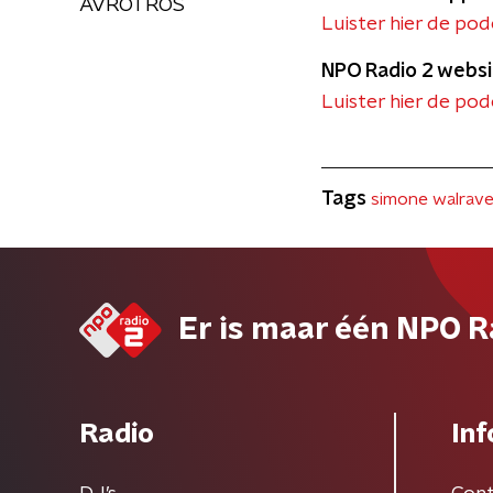
AVROTROS
Luister hier de po
NPO Radio 2 websi
Luister hier de pod
Tags
simone walrav
Er is maar één NPO R
Radio
Inf