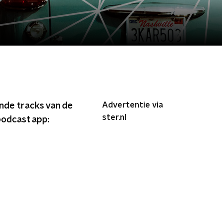
Advertentie via
ende tracks van de
ster.nl
podcast app: