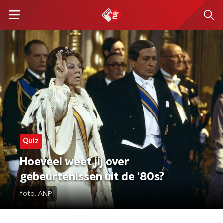
Quiz
Hoeveel weet jij over
gebeurtenissen uit de '80s?
foto:
ANP