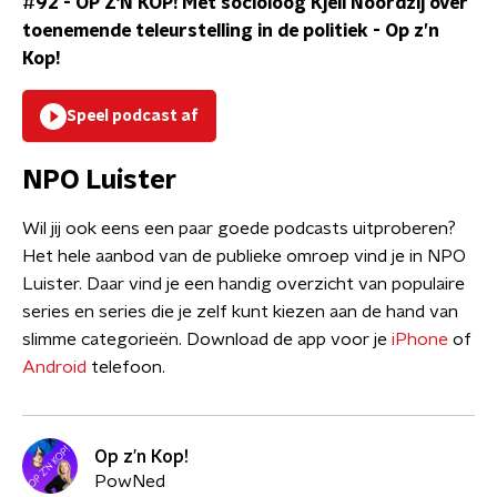
#92 - OP Z'N KOP! Met socioloog Kjell Noordzij over
toenemende teleurstelling in de politiek
-
Op z’n
Kop!
Speel podcast af
NPO Luister
Wil jij ook eens een paar goede podcasts uitproberen?
Het hele aanbod van de publieke omroep vind je in NPO
Luister. Daar vind je een handig overzicht van populaire
series en series die je zelf kunt kiezen aan de hand van
slimme categorieën. Download de app voor je
iPhone
of
Android
telefoon.
Op z’n Kop!
PowNed