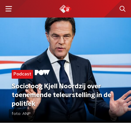
Podcast
Socioloog Kjell Noordzij over
toenemende teleurstelling in de
politiek
foto:
ANP