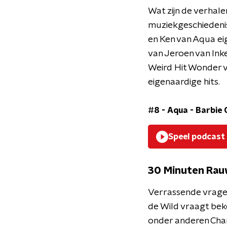
Wat zijn de verhale
muziekgeschiedenis?
en Ken van Aqua eig
van Jeroen van Inke
Weird Hit Wonder 
eigenaardige hits.
#8 - Aqua - Barbie G
Speel podcast
30 Minuten Ra
Verrassende vragen
de Wild vraagt beke
onder anderen Chan