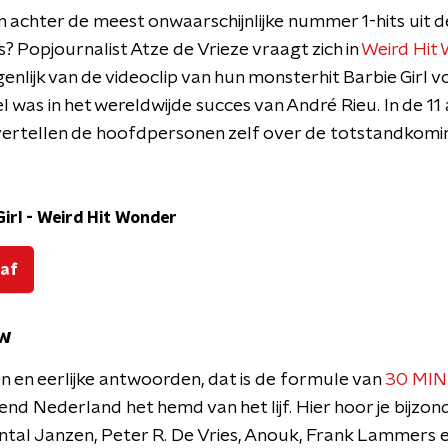
n achter de meest onwaarschijnlijke nummer 1-hits uit d
 Popjournalist Atze de Vrieze vraagt zich in
Weird Hit
enlijk van de videoclip van hun monsterhit Barbie Girl v
l was in het wereldwijde succes van André Rieu. In de 11
vertellen de hoofdpersonen zelf over de totstandkomi
irl
-
Weird Hit Wonder
 af
uw
 en eerlijke antwoorden, dat is de formule van
30 MI
nd Nederland het hemd van het lijf. Hier hoor je bijzo
tal Janzen, Peter R. De Vries, Anouk, Frank Lammers 