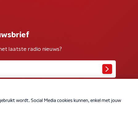
uwsbrief
het laatste radio nieuws?
Cookiebeleid