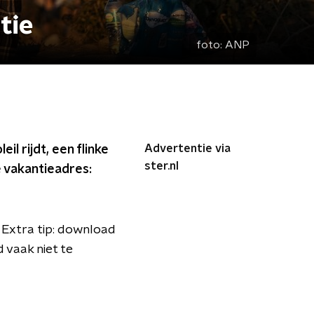
tie
foto:
ANP
Advertentie via
il rijdt, een flinke
ster.nl
 vakantieadres:
 Extra tip: download
 vaak niet te