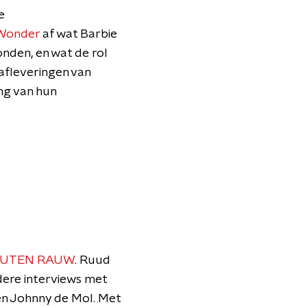
e
 Wonder
af wat Barbie
onden, en wat de rol
 afleveringen van
ng van hun
NUTEN RAUW
. Ruud
ndere interviews met
en Johnny de Mol. Met