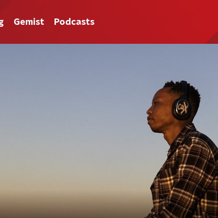
g
Gemist
Podcasts