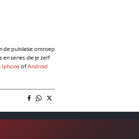
an de publieke omroep
 en series die je zelf
e
Iphone
of
Android