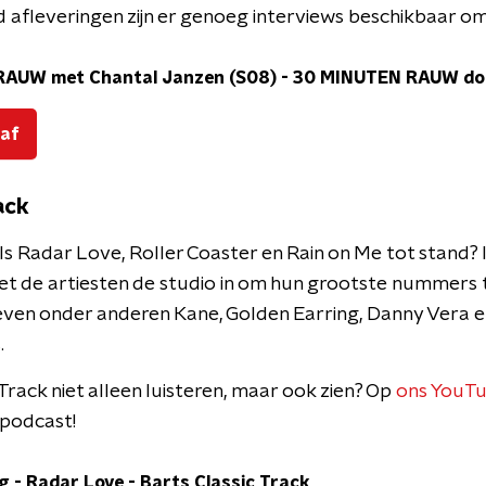
 afleveringen zijn er genoeg interviews beschikbaar om 
RAUW met Chantal Janzen (S08)
-
30 MINUTEN RAUW doo
 af
ack
s Radar Love, Roller Coaster en Rain on Me tot stand? 
et de artiesten de studio in om hun grootste nummers 
ven onder anderen Kane, Golden Earring, Danny Vera e
.
 Track niet alleen luisteren, maar ook zien? Op
ons YouT
 podcast!
g - Radar Love
-
Barts Classic Track