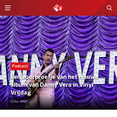
Podcast
Een voorproefje van het nieuwe
album van Danny Vera in Vinyl
Vrijdag
foto:
ANP