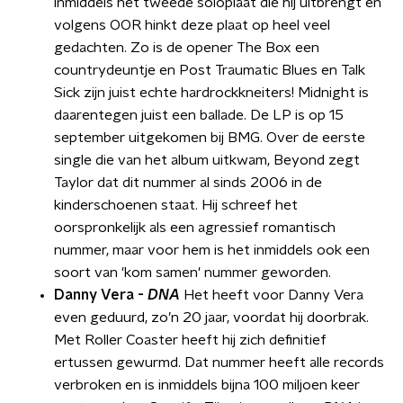
inmiddels het tweede soloplaat die hij uitbrengt en
volgens OOR hinkt deze plaat op heel veel
gedachten. Zo is de opener The Box een
countrydeuntje en Post Traumatic Blues en Talk
Sick zijn juist echte hardrockkneiters! Midnight is
daarentegen juist een ballade. De LP is op 15
september uitgekomen bij BMG. Over de eerste
single die van het album uitkwam, Beyond zegt
Taylor dat dit nummer al sinds 2006 in de
kinderschoenen staat. Hij schreef het
oorspronkelijk als een agressief romantisch
nummer, maar voor hem is het inmiddels ook een
soort van 'kom samen' nummer geworden.
Danny Vera -
DNA
Het heeft voor Danny Vera
even geduurd, zo’n 20 jaar, voordat hij doorbrak.
Met Roller Coaster heeft hij zich definitief
ertussen gewurmd. Dat nummer heeft alle records
verbroken en is inmiddels bijna 100 miljoen keer