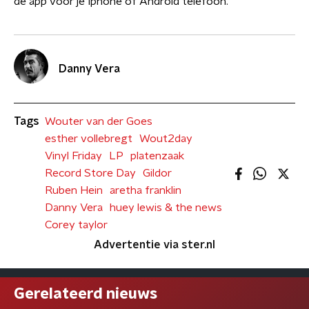
de app voor je Iphone of Android telefoon.
Danny Vera
Tags
Wouter van der Goes
esther vollebregt
Wout2day
Vinyl Friday
LP
platenzaak
Record Store Day
Gildor
Ruben Hein
aretha franklin
Danny Vera
huey lewis & the news
Corey taylor
Advertentie via ster.nl
Gerelateerd nieuws