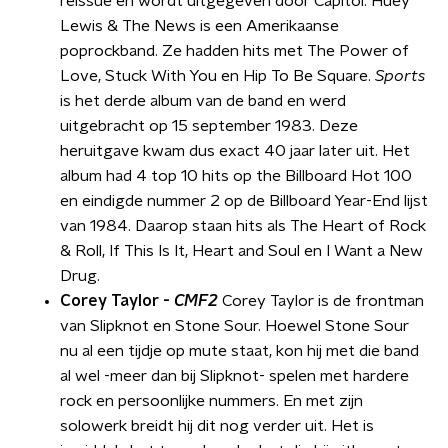
reissue en wordt uitgegeven door Capitol. Huey
Lewis & The News is een Amerikaanse
poprockband. Ze hadden hits met The Power of
Love, Stuck With You en Hip To Be Square.
Sports
is het derde album van de band en werd
uitgebracht op 15 september 1983. Deze
heruitgave kwam dus exact 40 jaar later uit. Het
album had 4 top 10 hits op the Billboard Hot 100
en eindigde nummer 2 op de Billboard Year-End lijst
van 1984. Daarop staan hits als The Heart of Rock
& Roll, If This Is It, Heart and Soul en I Want a New
Drug.
Corey Taylor -
CMF2
Corey Taylor is de frontman
van Slipknot en Stone Sour. Hoewel Stone Sour
nu al een tijdje op mute staat, kon hij met die band
al wel -meer dan bij Slipknot- spelen met hardere
rock en persoonlijke nummers. En met zijn
solowerk breidt hij dit nog verder uit. Het is