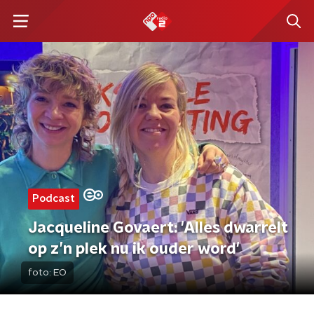
Podcast
Jacqueline Govaert: 'Alles dwarrelt
op z’n plek nu ik ouder word'
foto:
EO