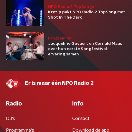
NPO Radio 2 TopSongs
Krezip pakt NPO Radio 2 TopSong met
Shot In The Dark
Programma
Jacqueline Govaert en Cornald Maas
over hun eerste Songfestival-
ervaring samen
Er is maar één NPO Radio 2
Radio
Info
DJ’s
Contact
Programma's
Download de app