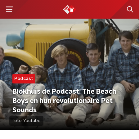
Podcast
Blokhuis de Podcast: The Beach
Boys en hun revolutionaire Pet
Sounds
foto:
Youtube