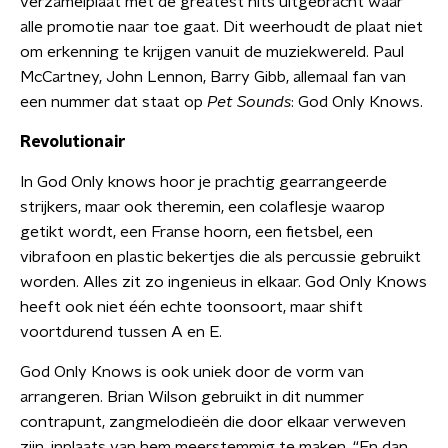
verzamelplaat met de greatest hits uitgebracht waar
alle promotie naar toe gaat. Dit weerhoudt de plaat niet
om erkenning te krijgen vanuit de muziekwereld. Paul
McCartney, John Lennon, Barry Gibb, allemaal fan van
een nummer dat staat op
Pet Sounds
: God Only Knows.
Revolutionair
In God Only knows hoor je prachtig gearrangeerde
strijkers, maar ook theremin, een colaflesje waarop
getikt wordt, een Franse hoorn, een fietsbel, een
vibrafoon en plastic bekertjes die als percussie gebruikt
worden. Alles zit zo ingenieus in elkaar. God Only Knows
heeft ook niet één echte toonsoort, maar shift
voortdurend tussen A en E.
God Only Knows is ook uniek door de vorm van
arrangeren. Brian Wilson gebruikt in dit nummer
contrapunt, zangmelodieën die door elkaar verweven
zijn, inplaats van hem meerstemmig te maken. “En dan