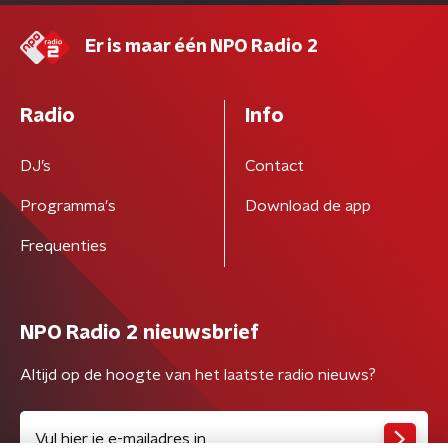
Er is maar één NPO Radio 2
Radio
Info
DJ’s
Contact
Programma's
Download de app
Frequenties
NPO Radio 2 nieuwsbrief
Altijd op de hoogte van het laatste radio nieuws?