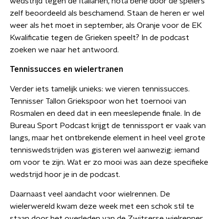
wedstrijd tegen de Italianen, nota bene door de spelers
zelf beoordeeld als beschamend. Staan de heren er wel
weer als het moet in september, als Oranje voor de EK
Kwalificatie tegen de Grieken speelt? In de podcast
zoeken we naar het antwoord.
Tennissucces en wielertranen
Verder iets tamelijk unieks: we vieren tennissucces.
Tennisser Tallon Griekspoor won het toernooi van
Rosmalen en deed dat in een meeslepende finale. In de
Bureau Sport Podcast krijgt de tennissport er vaak van
langs, maar het ontbrekende element in heel veel grote
tenniswedstrijden was gisteren wel aanwezig: iemand
om voor te zijn. Wat er zo mooi was aan deze specifieke
wedstrijd hoor je in de podcast.
Daarnaast veel aandacht voor wielrennen. De
wielerwereld kwam deze week met een schok stil te
staan door het overleden van de Zwitserse wielrenner