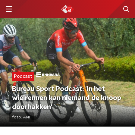
Podcast
Bureau Sport Podcast: 'In het
wielrennen kan niemand de knoop
doorhakken'
foto:
ANP