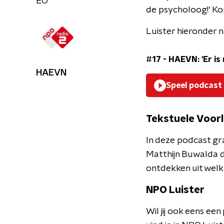
EO
de psycholoog!’ Ko
Luister hieronder n
#17 - HAEVN: 'Er is 
HAEVN
Speel podcast
Tekstuele Voorl
In deze podcast gr
Matthijn Buwalda d
ontdekken uit welk
NPO Luister
Wil jij ook eens e