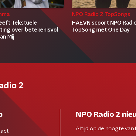
mma
NPO Radio 2 TopSongs
eft Tekstuele
HAEVN scoort NPO Radio
ting over betekenisvol
TopSong met One Day
an Mij
adio 2
o
NPO Radio 2 nie
Altijd op de hoogte van 
act