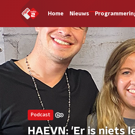
Home
Nieuws
Programmerin
Podcast
HAEVN: 'Er is niets l