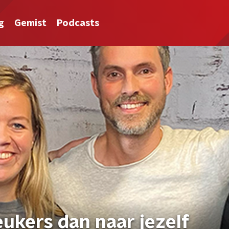
g
Gemist
Podcasts
eukers dan naar jezelf