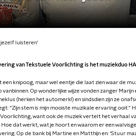
jezelf luisteren’
vering van Tekstuele Voorlichting is het muziekduo H
een knipoog, maar wel eentje die laat zien waar de m
 vanbinnen. Op wonderlijke wijze vonden zanger Marijn 
meklus (herken het automerk!) en sindsdien zijn ze onafsch
egt: “Zijn stem is mijn mooiste muzikale ervaring ooit.” 
 Voorlichting, want ook de muziek vertelt het verhaal v
. Hoe dat werkt, wat je hoort en waarom er een walvisgel
evering. Op de bank bij Martine en Matthijn en: ‘Stuur m