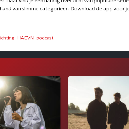
er. Daar vind je een handig overzicht van populaire series
 hand van slimme categorieën. Download de app voor j
ichting
HAEVN
podcast