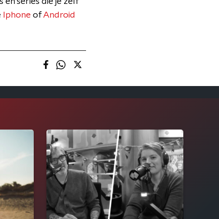
 en series die je zelf
e
Iphone
of
Android