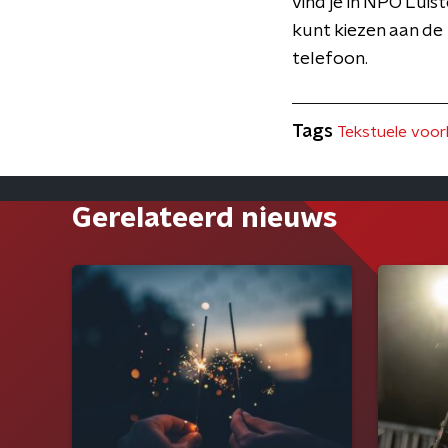
vind je in NPO Luist
kunt kiezen aan de
telefoon.
Tags
Tekstuele voorl
Gerelateerd nieuws