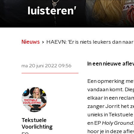
luisteren’
Nieuws
HAEVN: 'Er is niets leukers dan naar 
In een nieuwe afle
ma 20 juni 2022
09:56
Een opmerking met 
vandaan komt. Diep
elkaar in een recla
zanger Jorrit het z
unieks in Tekstuele
Tekstuele
en EP
Holy Ground
Voorlichting
hoor je in deze afl