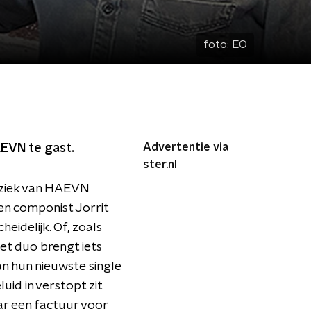
foto:
EO
Advertentie via
AEVN te gast.
ster.nl
uziek van HAEVN
en componist Jorrit
eidelijk. Of, zoals
Het duo brengt iets
an hun nieuwste single
uid in verstopt zit
aar een factuur voor