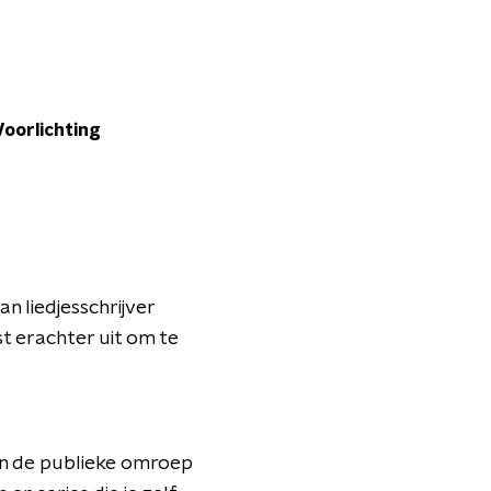
Voorlichting
n liedjesschrijver
t erachter uit om te
an de publieke omroep