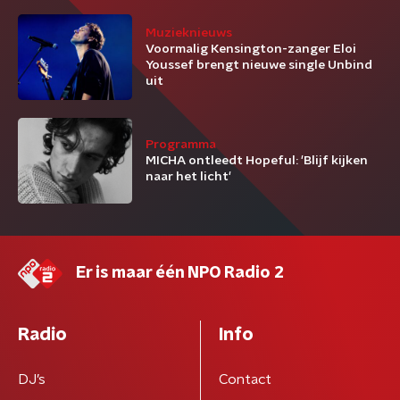
Muzieknieuws
Voormalig Kensington-zanger Eloi
Youssef brengt nieuwe single Unbind
uit
Programma
MICHA ontleedt Hopeful: 'Blijf kijken
naar het licht'
Er is maar één NPO Radio 2
Radio
Info
DJ’s
Contact