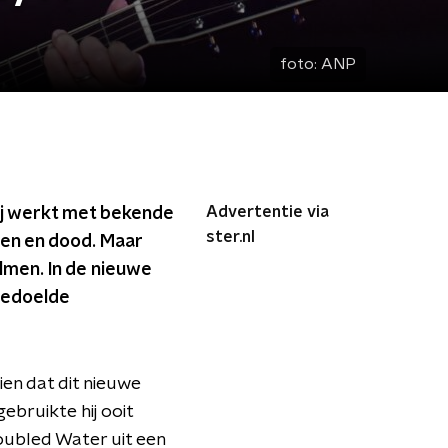
foto:
ANP
Advertentie via
ij werkt met bekende
ster.nl
ven en dood. Maar
almen. In de nieuwe
bedoelde
en dat dit nieuwe
ebruikte hij ooit
roubled Water uit een