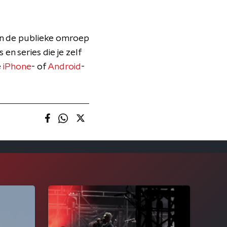
an de publieke omroep
 en series die je zelf
e
iPhone
- of
Android
-