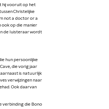
 hij vooruit op het
tussen Christelijke
am not a doctor or a
um ook op die manier
n de luisteraar wordt
ie hun persoonlijke
ave, die vorig jaar
arnaast is natuurlijk
aves verwijzingen naar
 gehad. Ook daarvan
e verbinding die Bono