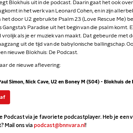
egt Blokhuis uit in de podcast. Daarin gaat het ook ov
ugkomt in het werk van Leonard Cohen, en in zijn allerb
ia het door U2 gebruikte Psalm 23 (Love Rescue Me) be
s Gangsta’s Paradise uit het begin van die psalm komt. E
l vrolijk als je er muziek van maakt. Dat gebeurde met
agzang uit de tijd van de babylonische ballingschap. 
 een nieuwe Blokhuis: De Podcast.
aar de nieuwe aflevering:
aul Simon, Nick Cave, U2 en Boney M (S04)
-
Blokhuis de
 af
De Podcast via je favoriete podcastplayer. Heb je een
? Mail ons via
podcast@bnnvara.nl
!