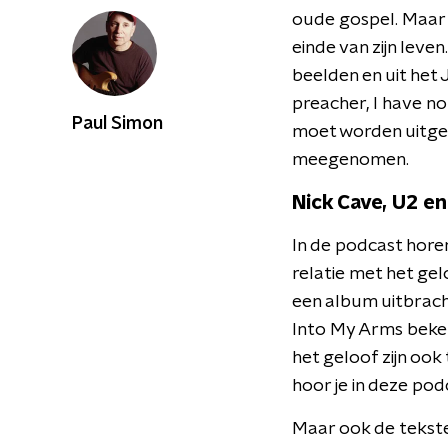
oude gospel. Maar o
einde van zijn leve
beelden en uit het 
preacher, I have no
Paul Simon
moet worden uitgel
meegenomen.
Nick Cave, U2 e
In de podcast hore
relatie met het gel
een album uitbracht
Into My Arms bekend
het geloof zijn ook
hoor je in deze po
Maar ook de tekste