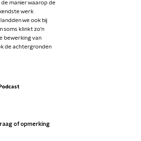
er de manier waarop de
ekendste werk
landden we ook bij
n soms klinkt zo’n
 de bewerking van
Ook de achtergronden
 Podcast
 vraag of opmerking