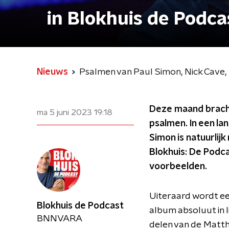
in Blokhuis de Podca
Nieuws
Psalmen van Paul Simon, Nick Cave,
Deze maand bracht
ma 5 juni 2023
19:18
psalmen. In een la
Simon is natuurlijk
Blokhuis: De Podc
voorbeelden.
Uiteraard wordt ee
Blokhuis de Podcast
album absoluut in l
BNNVARA
delen van de Matthe