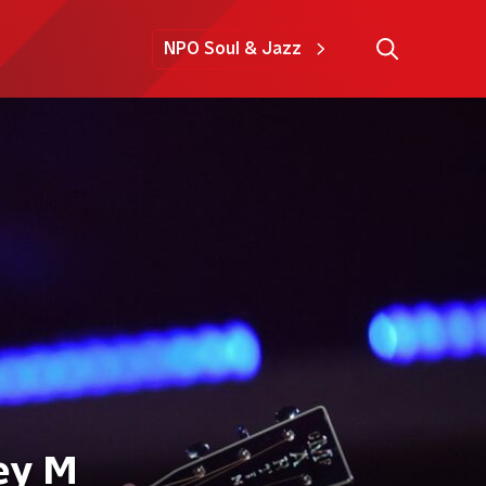
NPO Soul & Jazz
ey M