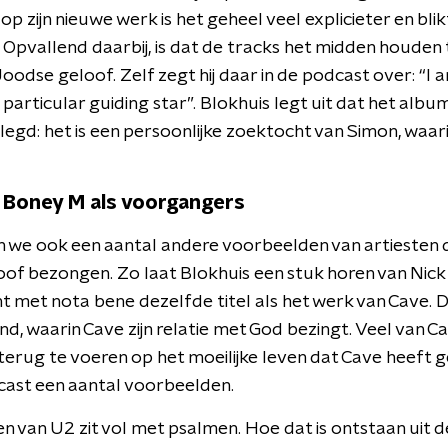
p zijn nieuwe werk is het geheel veel explicieter en blikt
n. Opvallend daarbij, is dat de tracks het midden houden 
Joodse geloof. Zelf zegt hij daar in de podcast over: “I 
 particular guiding star”. Blokhuis legt uit dat het alb
egd: het is een persoonlijke zoektocht van Simon, waari
n Boney M als voorgangers
n we ook een aantal andere voorbeelden van artiesten d
oof bezongen. Zo laat Blokhuis een stuk horen van Nick C
 met nota bene dezelfde titel als het werk van Cave. Da
, waarin Cave zijn relatie met God bezingt. Veel van C
 terug te voeren op het moeilijke leven dat Cave heeft
dcast een aantal voorbeelden.
n van U2 zit vol met psalmen. Hoe dat is ontstaan uit d