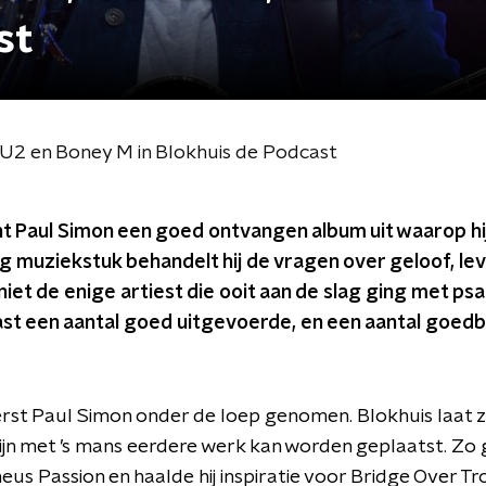
st
 U2 en Boney M in Blokhuis de Podcast
 Paul Simon een goed ontvangen album uit waarop h
ng muziekstuk behandelt hij de vragen over geloof, le
 niet de enige artiest die ooit aan de slag ging met ps
ast een aantal goed uitgevoerde, en een aantal goed
rst Paul Simon onder de loep genomen. Blokhuis laat zi
ijn met ’s mans eerdere werk kan worden geplaatst. Zo g
us Passion en haalde hij inspiratie voor Bridge Over T