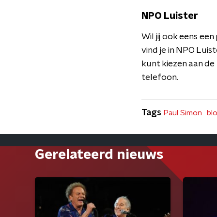
NPO Luister
Wil jij ook eens e
vind je in NPO Luist
kunt kiezen aan de
telefoon.
Tags
Paul Simon
bl
Gerelateerd nieuws