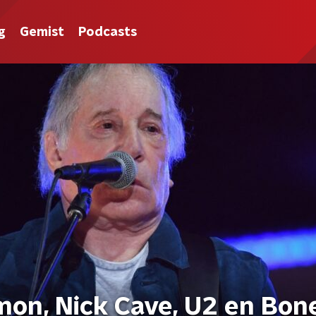
g
Gemist
Podcasts
mon, Nick Cave, U2 en Bon