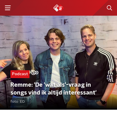
Podcast
Remme: 'De 'wat als'-vraag in
songs vind ik altijd interessant'
foto:
EO