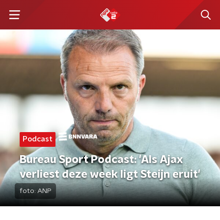
Podcast
Bureau Sport Podcast: 'Als Ajax
verliest deze week ligt Steijn eruit'
foto:
ANP