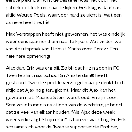
eerste plek? Dan wint de beste en was het voor het
publiek ook leuk om naar te kijken. Gelukkig is daar dan
altijd Woutje Poels, waarvoor hard gejuicht is. Wat een
carrière heeft ‘ie, hè!
Max Verstappen heeft niet gewonnen, het was eindelijk
weer eens spannend om naar te kijken. Wat vinden we
van de uitspraak van Helmut Marko over Perez? Een
hele nare opmerking!
Ajax dan. Erik was erg blij. Zo blij dat hij z’n zoon in FC
Twente shirt naar school (in Amsterdam!!) heeft
gestuurd. Twente speelde verzorgd, maar je denkt toch
altijd dat Ajax nog terugkomt. Maar dit Ajax kan het
gewoon niet. Maurice Steijn wordt oud. En zijn zoon
Sem zei iets moois na afloop van de wedstrijd, je hoort
dat ze veel van elkaar houden. "Als Ajax deze week
weer verlies, ligt Steijn eruit", is hun verwachting. En Erik
schaamt zich voor de Twente supporter die Brobbey