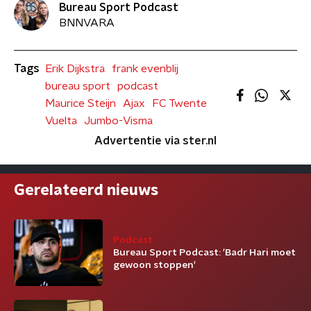
Bureau Sport Podcast
BNNVARA
Tags
Erik Dijkstra
frank evenblij
bureau sport
podcast
Maurice Steijn
Ajax
FC Twente
Vuelta
Jumbo-Visma
Advertentie via ster.nl
Gerelateerd nieuws
Podcast
Bureau Sport Podcast: 'Badr Hari moet
gewoon stoppen'