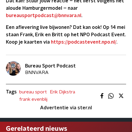
Dat kan! Stuur jouw reactie – het liefst volgens het
aloude Hamburgermodel – naar
bureausport
podcast@bnnvara.nl
.
Een aflevering live bijwonen? Dat kan ook! Op 14 mei
staan Frank, Erik en Britt op het NPO Podcast Event.
Koop je kaarten via
https://podcastevent.npo.nl/
.
Bureau Sport Podcast
BNNVARA
Tags
bureau sport
Erik Dijkstra
frank evenblij
Advertentie via ster.nl
Gerelateerd nieuws