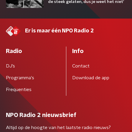
de steek gelaten, dus je weet het niet'
Er is maar één NPO Radio 2
Radio
Info
DJ’s
Contact
Programma's
Download de app
Frequenties
NPO Radio 2 nieuwsbrief
Altijd op de hoogte van het laatste radio nieuws?