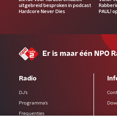
uitgebreid besproken in podcast
Rabberi
Hardcore Never Dies
PAUL! o
Er is maar één NPO R
Radio
Inf
DJ’s
Cont
Programma's
Dow
Frequenties