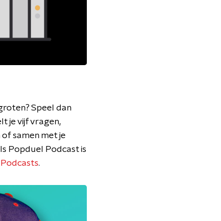
rgroten? Speel dan
je vijf vragen,
n of samen met je
uls Popduel Podcast is
 Podcasts
.