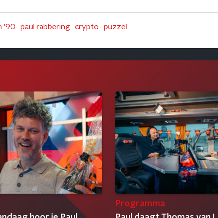
n '90
paul rabbering
crypto
puzzel
Programma
andaag hoor je Paul
Paul daagt Thomas van L