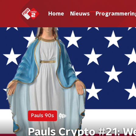
Home
Nieuws
Programmerin
Pauls 90s
Pauls Crypto #21: We