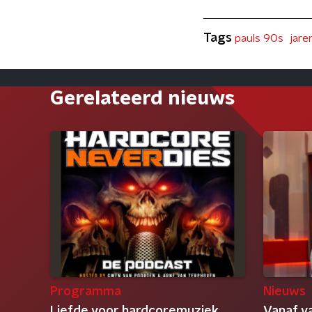
Tags
pauls 90s
jare
Gerelateerd nieuws
Programma
Nieuws
Liefde voor hardcoremuziek
Vanaf v