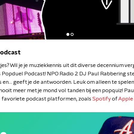
Podcast
jes? Wil je je muziekkennis uit dit diverse decennium ve
Popduel Podcast! NPO Radio 2 DJ Paul Rabbering stelt 
es en… geeft je de antwoorden. Leuk om alleen te spele
 nooit meer met je mond vol tanden bij een popquiz! Pa
je favoriete podcast platformen, zoals
Spotify
of
Apple