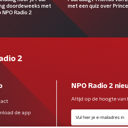
ng doordeweeks met
met een quiz over Princ
p NPO Radio 2
adio 2
o
NPO Radio 2 nie
Altijd op de hoogte van 
act
nload de app