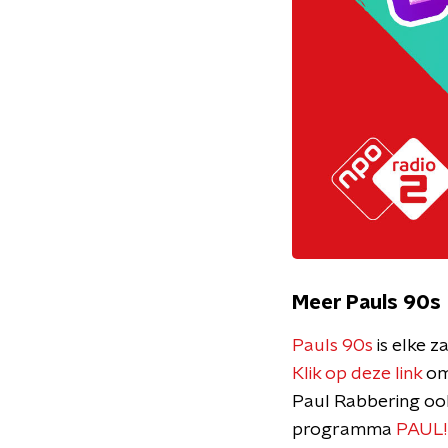
Meer Pauls 90s
Pauls 90s
is elke 
Klik op deze link
om 
Paul Rabbering ook
programma
PAUL!