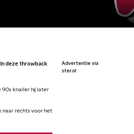
Advertentie via
. In deze throwback
ster.nl
90s knaller hij later
k naar rechts voor het