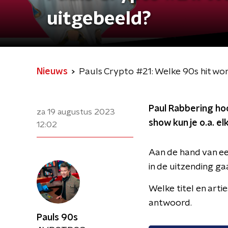
uitgebeeld?
Nieuws
Pauls Crypto #21: Welke 90s hit wor
Paul Rabbering hoo
za 19 augustus 2023
show kun je o.a. 
12:02
Aan de hand van een
in de uitzending ga
Welke titel en arti
antwoord.
Pauls 90s