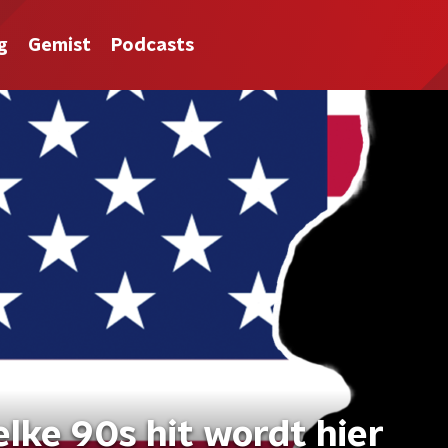
g
Gemist
Podcasts
lke 90s hit wordt hier