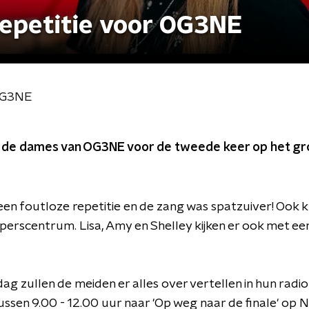
epetitie voor OG3NE
 OG3NE
de dames van OG3NE voor de tweede keer op het gro
n foutloze repetitie en de zang was spatzuiver! Ook kl
 perscentrum. Lisa, Amy en Shelley kijken er ook met e
 zullen de meiden er alles over vertellen in hun radio
ssen 9.00 - 12.00 uur naar 'Op weg naar de finale' op 