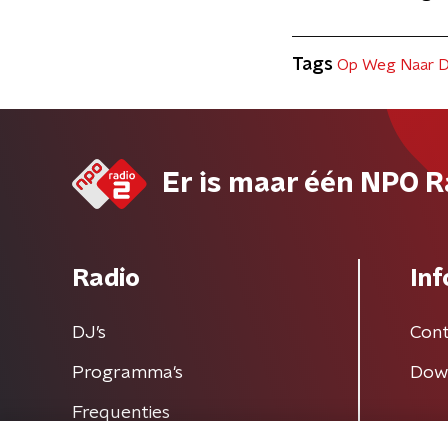
Tags
Op Weg Naar D
Er is maar één NPO R
Radio
Inf
DJ’s
Cont
Programma's
Dow
Frequenties