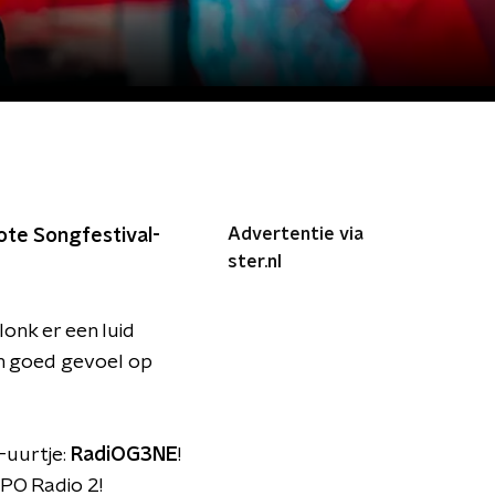
Advertentie via
te Songfestival-
ster.nl
onk er een luid
en goed gevoel op
-uurtje:
RadiOG3NE
!
NPO Radio 2!