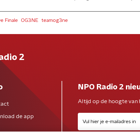
e Finale
OG3NE
teamog3ne
adio 2
o
NPO Radio 2 nie
Altijd op de hoogte van 
act
nload de app