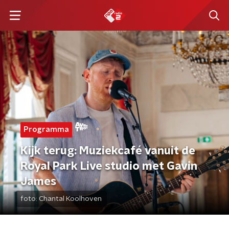
Programma
Kijk terug: Muziekcafé vanuit de
Royal Park Live studio met Gavin
James
foto:
Chantal Koolhoven