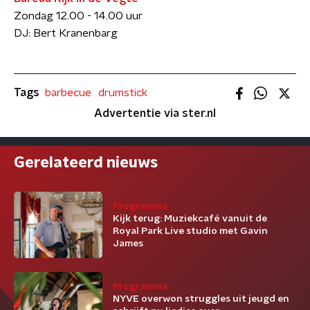
Zondag 12.00 - 14.00 uur
DJ: Bert Kranenbarg
Tags
barbecue
drumstick
Advertentie via ster.nl
Gerelateerd nieuws
Programma
Kijk terug: Muziekcafé vanuit de
Royal Park Live studio met Gavin
James
Programma
NYVE overwon struggles uit jeugd en