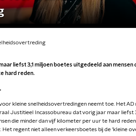
g
nelheidsovertreding
maar liefst 3,1 miljoen boetes uitgedeeld aan mensen d
te hard reden.
r
voor kleine snelheidsovertredingen neemt toe. Het AD 
raal Justitieel Incassobureau dat vorig jaar maar liefst 3
en die minder dan vijf kilometer per uur te hard reden.
. Het regent niet alleen verkeersboetes bij de 'kleine ov