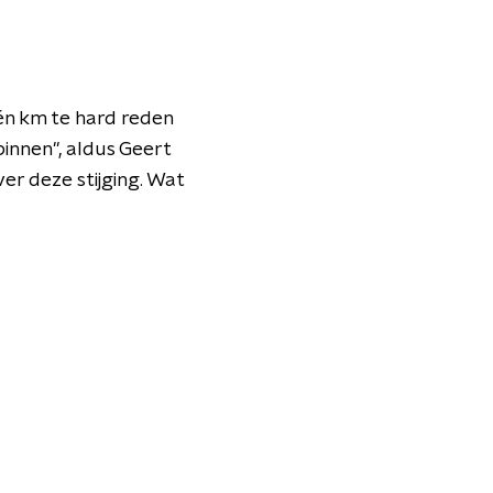
én km te hard reden
binnen", aldus Geert
r deze stijging. Wat