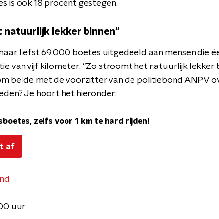
es is ook 18 procent gestegen.
 natuurlijk lekker binnen"
maar liefst 69.000 boetes uitgedeeld aan mensen die é
e van vijf kilometer. "Zo stroomt het natuurlijk lekker 
m belde met de voorzitter van de politiebond ANPV ove
reden? Je hoort het hieronder:
boetes, zelfs voor 1 km te hard rijden!
t af
end
.00 uur