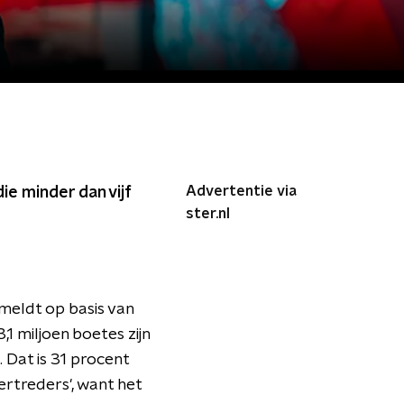
Advertentie via
ie minder dan vijf
ster.nl
meldt op basis van
,1 miljoen boetes zijn
 Dat is 31 procent
ertreders', want het