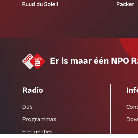
Ruud du Soleil
Packer
Er is maar één NPO R
Radio
Inf
DJ’s
Cont
Programma's
Dow
Frequenties