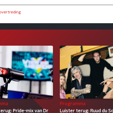
 overtreding
mma
Programma
terug: Pride-mix van Dr
Luister terug: Ruud du So