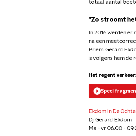
totaal aantal boet
"Zo stroomt het
In 2016 werden er 
na een meetcorrecti
Priem. Gerard Ekdo
is volgens hem de 
Het regent verkeers
Speel fragmen
Ekdom In De Ocht
Dj: Gerard Ekdom
Ma - vr 06.00 - 09