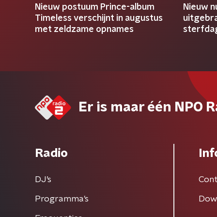
Nieuw postuum Prince-album
Nieuw n
Timeless verschijnt in augustus
uitgebra
met zeldzame opnames
sterfda
Er is maar één NPO R
Radio
Inf
DJ’s
Cont
Programma's
Dow