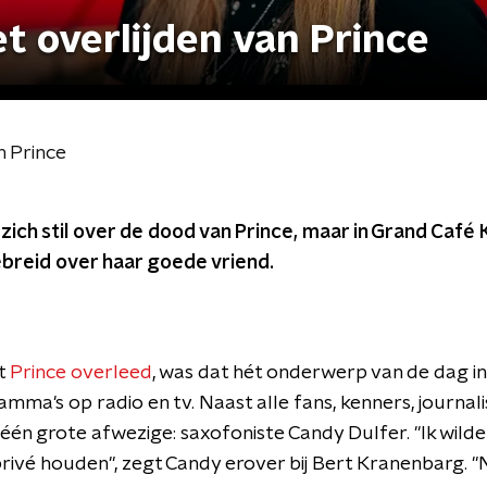
t overlijden van Prince
n Prince
e zich stil over de dood van Prince, maar in Grand Café
ebreid over haar goede vriend.
t
Prince overleed
, was dat hét onderwerp van de dag in
mma's op radio en tv. Naast alle fans, kenners, journali
én grote afwezige: saxofoniste Candy Dulfer. "Ik wilde 
 privé houden", zegt Candy erover bij Bert Kranenbarg. "