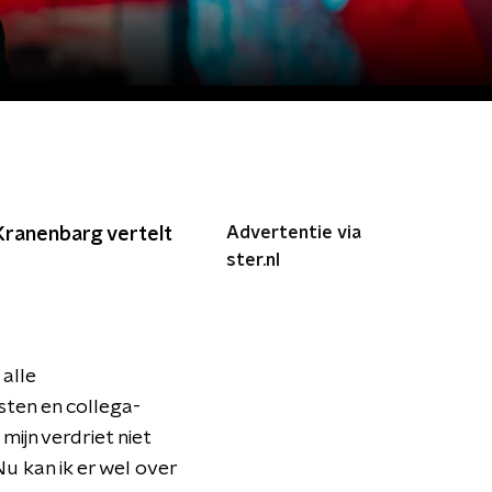
Advertentie via
 Kranenbarg vertelt
ster.nl
 alle
sten en collega-
mijn verdriet niet
Nu kan ik er wel over