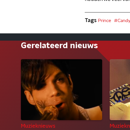
Tags
Prince
#Candy
Gerelateerd nieuws
Muzieknieuws
Muziekn