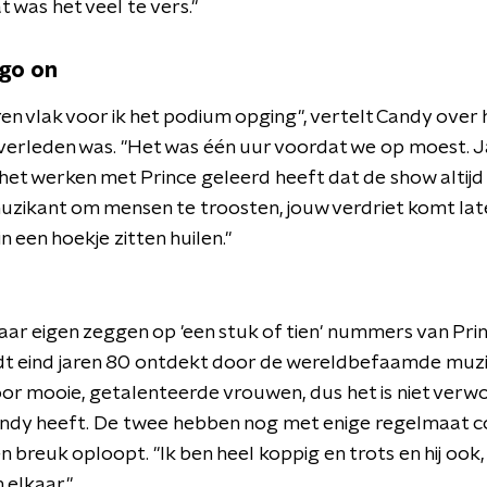
 was het veel te vers."
go on
ren vlak voor ik het podium opging", vertelt Candy over
erleden was. "Het was één uur voordat we op moest. Ja
 het werken met Prince geleerd heeft dat de show altij
 muzikant om mensen te troosten, jouw verdriet komt lat
 een hoekje zitten huilen."
aar eigen zeggen op 'een stuk of tien' nummers van Pri
 eind jaren 80 ontdekt door de wereldbefaamde muzika
r mooie, getalenteerde vrouwen, dus het is niet verwon
andy heeft. De twee hebben nog met enige regelmaat c
 breuk oploopt. "Ik ben heel koppig en trots en hij ook,
 elkaar."