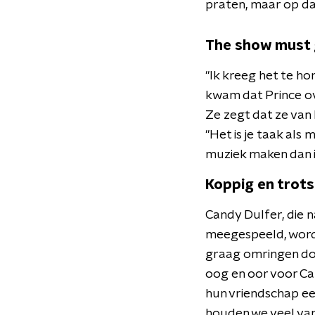
praten, maar op dat
The show must 
"Ik kreeg het te ho
kwam dat Prince ov
Ze zegt dat ze van
"Het is je taak als
muziek maken dan in
Koppig en trots
Candy Dulfer, die n
meegespeeld, wordt
graag omringen doo
oog en oor voor C
hun vriendschap een
houden we veel van