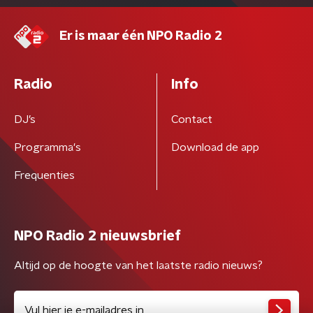
Er is maar één NPO Radio 2
Radio
Info
DJ’s
Contact
Programma's
Download de app
Frequenties
NPO Radio 2 nieuwsbrief
Altijd op de hoogte van het laatste radio nieuws?