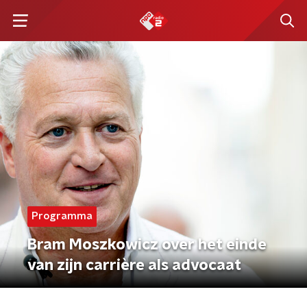
Programma
Bram Moszkowicz over het einde
van zijn carrière als advocaat