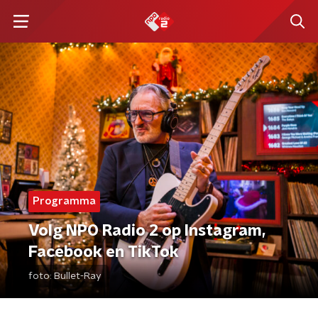
Programma
Volg NPO Radio 2 op Instagram,
Facebook en TikTok
foto:
Bullet-Ray