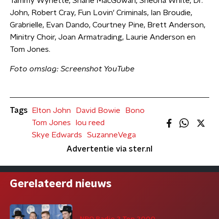
Tammy Wynette, Shane MacGowan, Sheona White, Dr.
John, Robert Cray, Fun Lovin' Criminals, Ian Broudie,
Grabrielle, Evan Dando, Courtney Pine, Brett Anderson,
Minitry Choir, Joan Armatrading, Laurie Anderson en
Tom Jones.
Foto omslag: Screenshot YouTube
Tags
Elton John
David Bowie
Bono
Tom Jones
lou reed
Skye Edwards
SuzanneVega
Advertentie via ster.nl
Gerelateerd nieuws