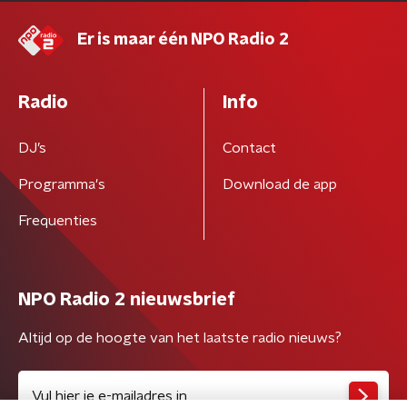
Er is maar één NPO Radio 2
Radio
Info
DJ’s
Contact
Programma's
Download de app
Frequenties
NPO Radio 2 nieuwsbrief
Altijd op de hoogte van het laatste radio nieuws?