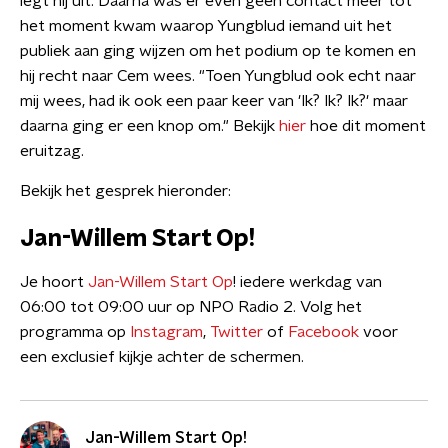
legt hij uit. Daarna was er even geen contact meer tot
het moment kwam waarop Yungblud iemand uit het
publiek aan ging wijzen om het podium op te komen en
hij recht naar Cem wees. "Toen Yungblud ook echt naar
mij wees, had ik ook een paar keer van 'Ik? Ik? Ik?' maar
daarna ging er een knop om." Bekijk
hier
hoe dit moment
eruitzag.
Bekijk het gesprek hieronder:
Jan-Willem Start Op!
Je hoort
Jan-Willem Start Op
! iedere werkdag van
06:00 tot 09:00 uur op NPO Radio 2. Volg het
programma op
Instagram
,
Twitter
of
Facebook
voor
een exclusief kijkje achter de schermen.
Jan-Willem Start Op!