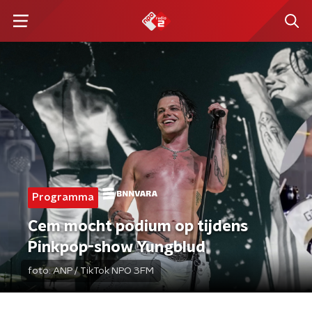
Programma
Cem mocht podium op tijdens
Pinkpop-show Yungblud
foto:
ANP / TikTok NPO 3FM