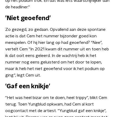
op het podium trok. En dat was iets waarschijnlijker dan
de headliner."
'Niet geoefend'
Zo gezegd, zo gedaan. Opvallend aan deze spontane
actie is dat Cem het nummer bijzonder goed kon
meespelen. Of hij hier lang op had geoefend? "Nee",
vertelt Cem "In 2021 kwam dit nummer uit en toen heb
ik dat ooit eens geleerd. In de wachtrij heb ik het
nummer nog eens geluisterd om het door te lopen,
maar ik heb het niet geoefend voor ik het podium op
ging", legt Cem uit.
'Gaf een knikje'
"Het was heel bizar om te doen, heel trippy", blikt Cem
terug. Toen Yungblud opkwam, had Cem al kort
oogcontact met de artiest. "Yungblud gaf een knikje",