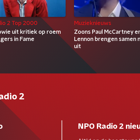
io 2 Top 2000
Muzieknieuws
wie uit kritiek op roem
Zoons Paul McCartney e
gers in Fame
Lennon brengen samen
uit
adio 2
o
NPO Radio 2 nie