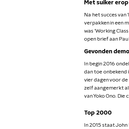
Met suiker erop
Na het succes van '
verpakken in een m
was 'Working Class H
open brief aan Pau
Gevonden dem
In begin 2016 onde
dan toe onbekend i
vier dagen voor de
zelf aangemerkt als
van Yoko Ono. Die cr
Top 2000
In 2015 staat John