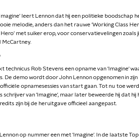
Imagine' leert Lennon dat hij een politieke boodschap h
ooie melodie, anders dan het rauwe 'Working Class Hero'
ero' met suiker erop, voor conservatievelingen zoals jij", 
l McCartney.
o
kt technicus Rob Stevens een opname van 'Imagine' wa
s. De demo wordt door John Lennon opgenomen in zijn t
 officiële opnamesessies van start gaan. Tot nu toe wer
 schrijver van 'Imagine', maar later beweerde hij dat hi
edits zijn bij de heruitgave officieel aangepast.
 Lennon op nummer een met 'Imagine'. In de laatste Top 