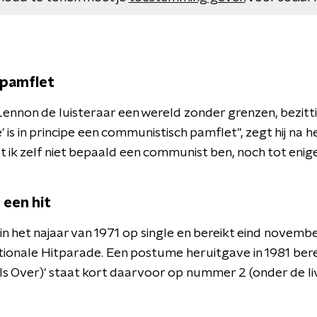
pamflet
Lennon de luisteraar een wereld zonder grenzen, bezitti
e' is in principe een communistisch pamflet", zegt hij na 
t ik zelf niet bepaald een communist ben, noch tot enige
een hit
t in het najaar van 1971 op single en bereikt eind novembe
ationale Hitparade. Een postume heruitgave in 1981 berei
s Over)' staat kort daarvoor op nummer 2 (onder de liv