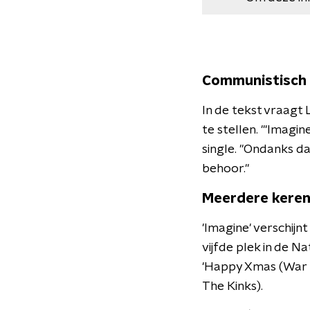
Communistisch 
In de tekst vraagt 
te stellen. "'Imagin
single. "Ondanks da
behoor."
Meerdere keren 
'Imagine' verschijn
vijfde plek in de N
'Happy Xmas (War I
The Kinks).