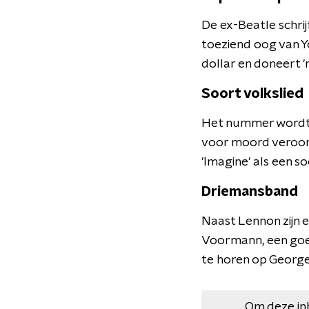
De ex-Beatle schrij
toeziend oog van Y
dollar en doneert 
Soort volkslied
Het nummer wordt i
voor moord veroor
'Imagine' als een soo
Driemansband
Naast Lennon zijn 
Voormann, een goe
te horen op Georg
Om deze in