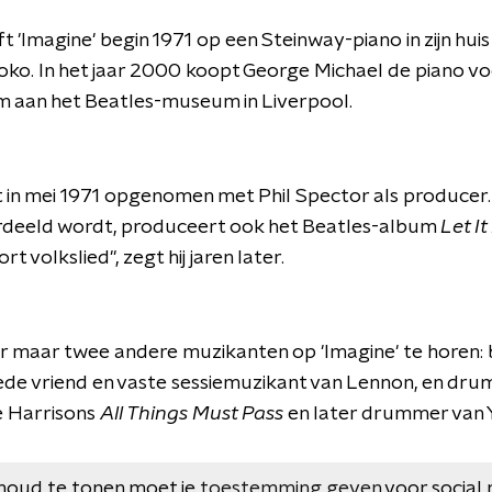
ft 'Imagine' begin 1971 op een Steinway-piano in zijn hui
oko. In het jaar 2000 koopt George Michael de piano vo
'm aan het Beatles-museum in Liverpool.
n mei 1971 opgenomen met Phil Spector als producer. 
deeld wordt, produceert ook het Beatles-album
Let It
rt volkslied", zegt hij jaren later.
er maar twee andere muzikanten op 'Imagine' te horen: 
de vriend en vaste sessiemuzikant van Lennon, en dru
e Harrisons
All Things Must Pass
en later drummer van Y
houd te tonen moet je
toestemming geven
voor social 