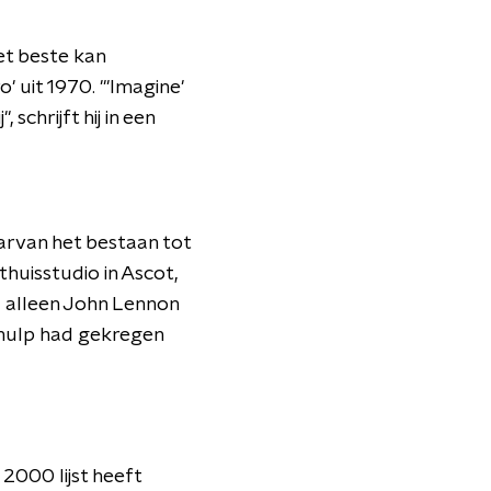
et beste kan
 uit 1970. "'Imagine'
schrijft hij in een
arvan het bestaan tot
huisstudio in Ascot,
d alleen John Lennon
j hulp had gekregen
2000 lijst heeft