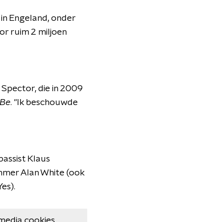
s in Engeland, onder
or ruim 2 miljoen
Spector, die in 2009
 Be
. "Ik beschouwde
bassist Klaus
mmer Alan White (ook
es).
media cookies.