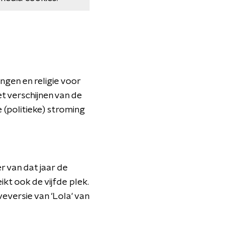
ngen en religie voor
het verschijnen van de
 (politieke) stroming
r van dat jaar de
kt ook de vijfde plek.
eversie van 'Lola' van