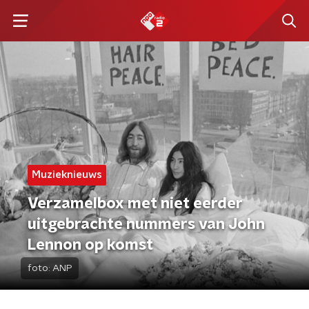
Muzieknieuws
Verzamelbox met niet eerder
uitgebrachte nummers van John
Lennon op komst
foto:
ANP