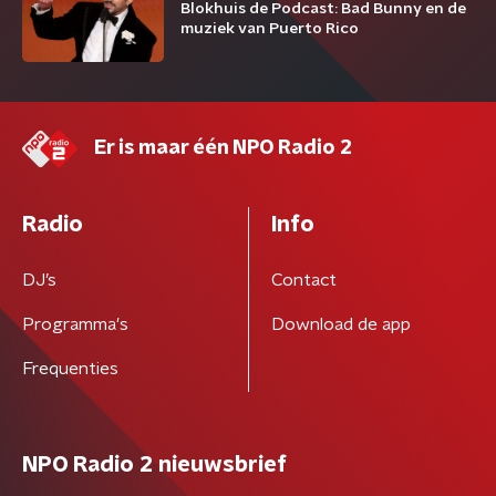
Blokhuis de Podcast: Bad Bunny en de
muziek van Puerto Rico
Er is maar één NPO Radio 2
Radio
Info
DJ’s
Contact
Programma's
Download de app
Frequenties
NPO Radio 2 nieuwsbrief