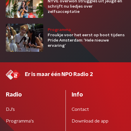
NYVE overwon struggles uit jeugd en
schrijft nu liedjes over
zelfsacceptatie
Programma
Froukje voor het eerst op boot tijdens
Pride Amsterdam: 'Hele nieuwe
ervaring'
Er is maar één NPO Radio 2
Radio
Info
DJ’s
Contact
Programma's
Download de app