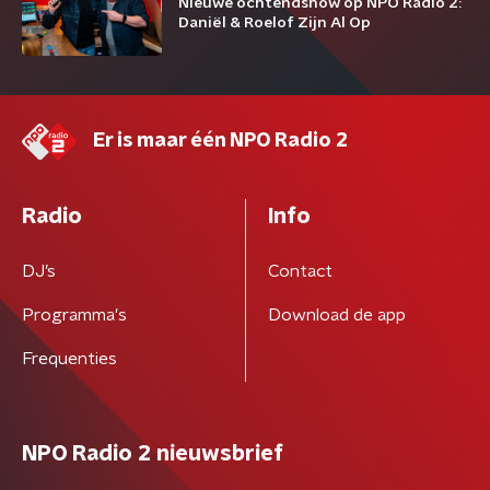
Nieuwe ochtendshow op NPO Radio 2:
Daniël & Roelof Zijn Al Op
Er is maar één NPO Radio 2
Radio
Info
DJ’s
Contact
Programma's
Download de app
Frequenties
NPO Radio 2 nieuwsbrief