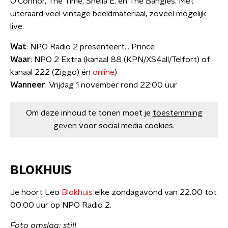
O'Connor, The Time, Sheila E. en The Bangles. Met
uiteraard veel vintage beeldmateriaal, zoveel mogelijk
live.
Wat
: NPO Radio 2 presenteert… Prince
Waar
: NPO 2 Extra (kanaal 88 (KPN/XS4all/Telfort) of
kanaal 222 (Ziggo) én
online
)
​Wanneer
: Vrijdag 1 november rond 22:00 uur
Om deze inhoud te tonen moet je
toestemming
geven
voor social media cookies.
BLOKHUIS
Je hoort Leo
Blokhuis
elke zondagavond van 22.00 tot
00.00 uur op NPO Radio 2.
Foto omslag: still