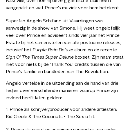
Nashville, over hoe hij deze gigantische taak heeft
aangepakt en wat Prince’s muziek voor hem betekent.
Superfan Angelo Schifano uit Vlaardingen was
aanwezig in de show van Simone. Hij weet ongelofelijk
veel over Prince en adviseert sinds vier jaar het Prince
Estate bij het samenstellen van alle postuume releases,
inclusief het
Purple Rain Deluxe
album en de recente
Sign O’ The Times Super Deluxe
boxset. Zijn naam staat
niet voor niets bij de 'Thank You' credits tussen die van
Prince’s familie en bandleden van The Revolution.
Angelo vertelde in de uitzending aan de hand van drie
liedjes over verschillende manieren waarop Prince zijn
invloed heeft laten gelden:
1. Prince als schrijver/producer voor andere artiesten:
Kid Creole & The Coconuts - The Sex of it.
2. Prince als scout en anonieme supporter van ander