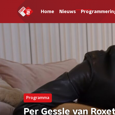
Home
Nieuws
Programmerin
Programma
Per Gessle van Roxet