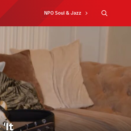
NPO Soul & Jazz
'It