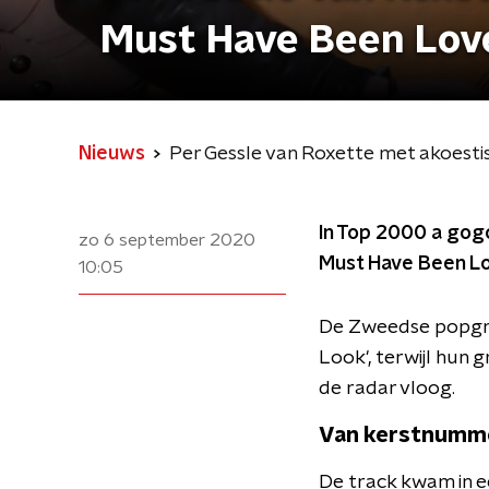
Must Have Been Lov
Nieuws
Per Gessle van Roxette met akoestis
In Top 2000 a gogo
zo 6 september 2020
Must Have Been Lo
10:05
De Zweedse popgro
Look', terwijl hun 
de radar vloog.
Van kerstnumme
De track kwam in ee