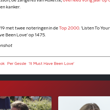
ksson, de zangeres van Roxette,
overleed vorig jaar op 6
gen kanker.
019 met twee noteringen in de
Top 2000
. 'Listen To Yo
ave Been Love' op 1475.
enshot
ook
Per Gessle
'It Must Have Been Love'