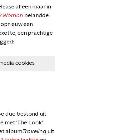
ease alleen maar in
ty Woman
belandde.
, opnieuw een
Roxette, een prachtige
ugged:
media cookies.
e duo bestond uit
de met 'The Look'.
het album
Traveling
uit