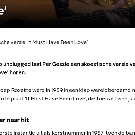
e'
che versie 'It Must Have Been Love'
 unplugged laat Per Gessle een akoestische versie va
ve' horen.
ep Roxette werd in 1989 in een klap wereldberoemd 
grote plaat 'It Must Have Been Love', die toen al twee j
r naar hit
rste instantie uit als kerstnummer in 1987, toen de ba