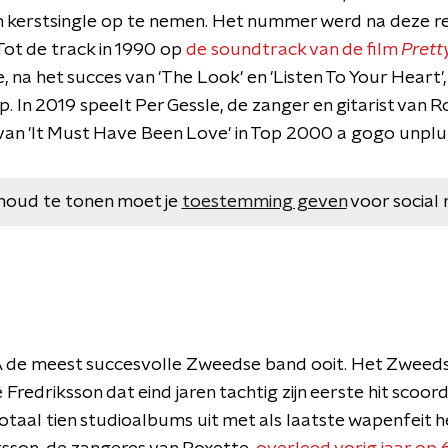
kerstsingle op te nemen. Het nummer werd na deze rel
ot de track in 1990 op
de soundtrack van de film
Pret
, na het succes van 'The Look' en 'Listen To Your Heart'
op. In 2019 speelt Per Gessle, de zanger en gitarist van 
 van 'It Must Have Been Love' in Top 2000 a gogo unpl
houd te tonen moet je
toestemming geven
voor social 
A de meest succesvolle Zweedse band ooit. Het Zweeds
 Fredriksson dat eind jaren tachtig zijn eerste hit scoor
totaal tien studioalbums uit met als laatste wapenfeit 