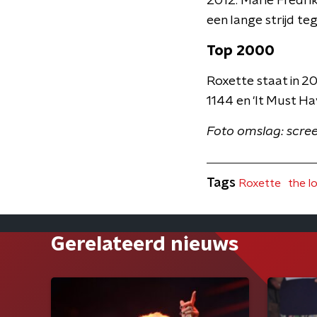
2012. Marie Fredri
een lange strijd te
Top 2000
Roxette staat in 2
1144 en 'It Must H
Foto omslag: scre
Tags
Roxette
the l
Gerelateerd nieuws