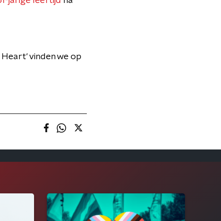
1-jarige leeftijd
na
ur Heart' vinden we op