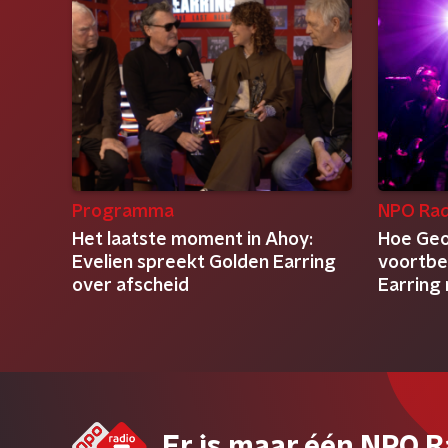
Programma
NPO Rad
Het laatste moment in Ahoy:
Hoe Geo
Evelien spreekt Golden Earring
voortbe
over afscheid
Earring
Er is maar één NPO R