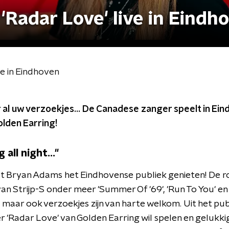
Radar Love' live in Eindh
e in Eindhoven
 al uw verzoekjes... De Canadese zanger speelt in E
olden Earring!
 all night..."
t Bryan Adams het Eindhovense publiek genieten! De r
van Strijp-S onder meer 'Summer Of '69', 'Run To You' en n
, maar ook verzoekjes zijn van harte welkom. Uit het pu
'Radar Love' van Golden Earring wil spelen en gelukkig