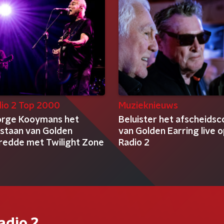
io 2 Top 2000
Muzieknieuws
rge Kooymans het
Beluister het afscheidsc
staan van Golden
van Golden Earring live 
 redde met Twilight Zone
Radio 2
adio 2