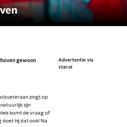
oven
Advertentie via
indhoven gewoon
ster.nl
ockveteraan zingt op
atuurlijk zijn
bliek komt de vraag of
 doet hij dat ook! Na