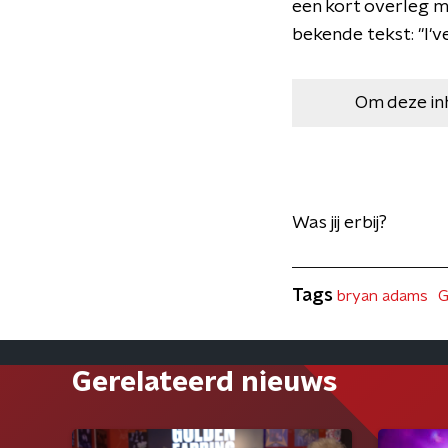
een kort overleg m
bekende tekst: "I've
Om deze in
Was jij erbij?
Tags
bryan adams
G
Gerelateerd nieuws