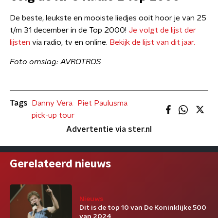
De beste, leukste en mooiste liedjes ooit hoor je van 25
t/m 31 december in de Top 2000!
Je volgt de lijst der
lijsten
via radio, tv en online.
Bekijk de lijst van dit jaar.
Foto omslag: AVROTROS
Tags
Danny Vera
Piet Paulusma
pick-up tour
Advertentie via ster.nl
Gerelateerd nieuws
Nieuws
Dit is de top 10 van De Koninklijke 500
van 2024