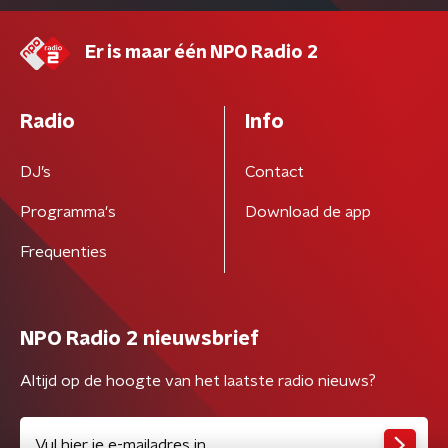
Er is maar één NPO Radio 2
Radio
Info
DJ’s
Contact
Programma's
Download de app
Frequenties
NPO Radio 2 nieuwsbrief
Altijd op de hoogte van het laatste radio nieuws?