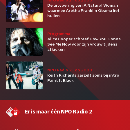
NPO Radio 2 Top 2000
De uitvoering van A Natural Woman
waarmee Aretha Franklin Obama liet
huilen
Programma
Alice Cooper schreef How You Gonna
See Me Now voor zijn vrouw tijdens
afkicken
NPO Radio 2 Top 2000
Keith Richards aarzelt soms bij intro
Paint It Black
Er is maar één NPO Radio 2