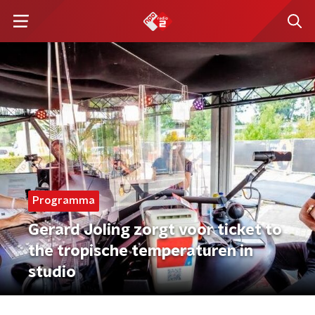
Programma
Gerard Joling zorgt voor ticket to
the tropische temperaturen in
studio