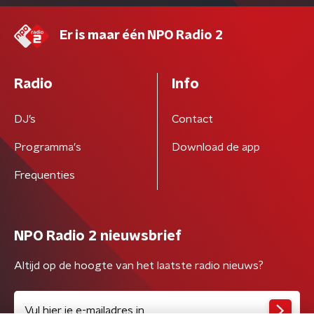
Er is maar één NPO Radio 2
Radio
Info
DJ’s
Contact
Programma's
Download de app
Frequenties
NPO Radio 2 nieuwsbrief
Altijd op de hoogte van het laatste radio nieuws?