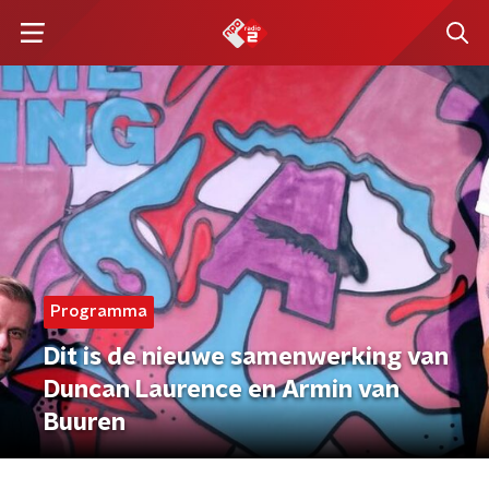
Programma
Dit is de nieuwe samenwerking van
Duncan Laurence en Armin van
Buuren