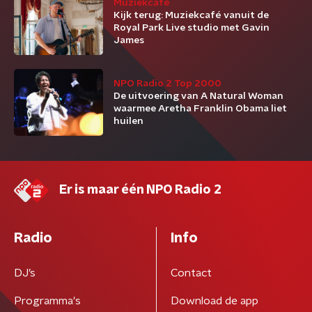
Muziekcafé
Kijk terug: Muziekcafé vanuit de
Royal Park Live studio met Gavin
James
NPO Radio 2 Top 2000
De uitvoering van A Natural Woman
waarmee Aretha Franklin Obama liet
huilen
Er is maar één NPO Radio 2
Radio
Info
DJ’s
Contact
Programma's
Download de app