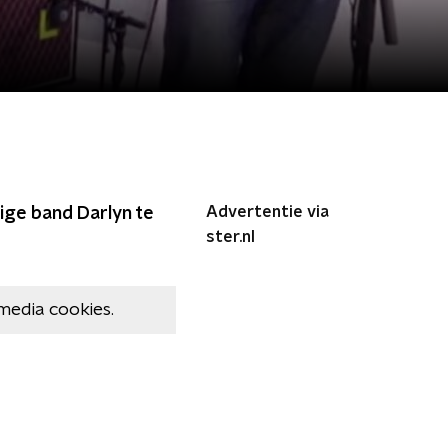
Advertentie via
pige band Darlyn te
ster.nl
media cookies.