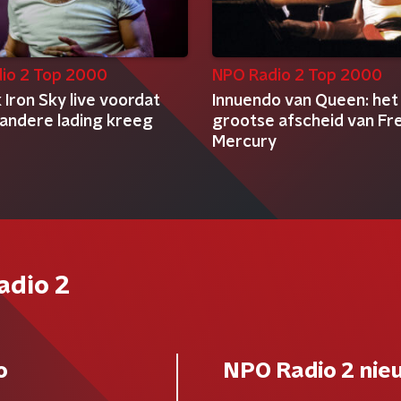
io 2 Top 2000
NPO Radio 2 Top 2000
 Iron Sky live voordat
Innuendo van Queen: het
 andere lading kreeg
grootse afscheid van Fr
Mercury
adio 2
o
NPO Radio 2 nie