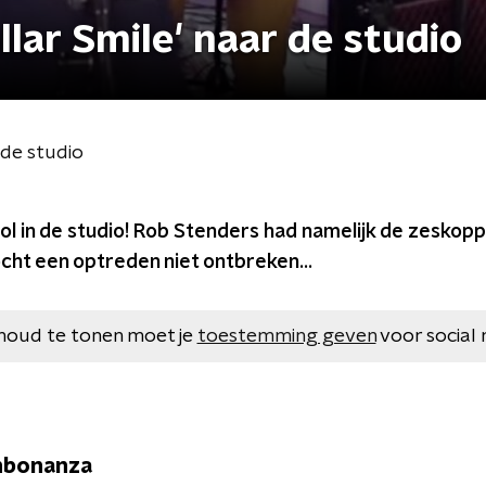
llar Smile' naar de studio
 de studio
ol in de studio! Rob Stenders had namelijk de zeskop
ocht een optreden niet ontbreken...
houd te tonen moet je
toestemming geven
voor social 
nbonanza