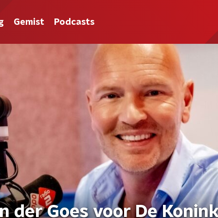
g
Gemist
Podcasts
n der Goes voor De Konink