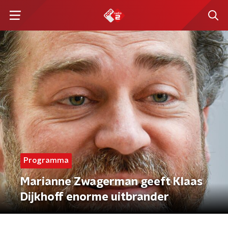
Programma
Marianne Zwagerman geeft Klaas
Dijkhoff enorme uitbrander