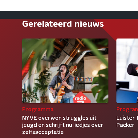
Gerelateerd nieuws
Programma
Progra
NYVE overwon struggles uit
Luister 
jeugd en schrijft nu liedjes over
Packer
zelfsacceptatie