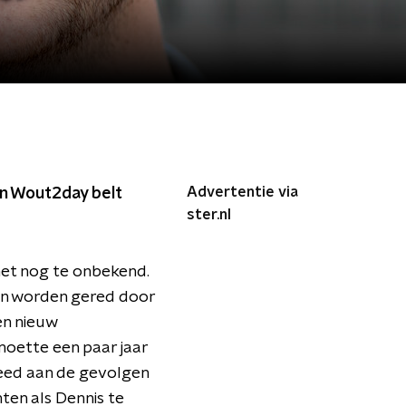
Advertentie via
In Wout2day belt
ster.nl
het nog te onbekend.
en worden gered door
en nieuw
moette een paar jaar
leed aan de gevolgen
ten als Dennis te