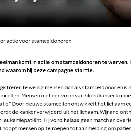
er actie voor stamceldonoren
eelman komt in actie om stamceldonoren te werven. 
d waarom hij deze campagne startte.
gistreren te weinig mensen zich als stamceldonor en is 
tamcellen. Mensen met een vorm van bloedkanker kunn
tie." Door nieuwe stamcellen ontwikkelt het lichaam e
rdt de kanker verwijderd uit het lichaam. Wijnand ont
n leukemiepatiënt. Hij vond helaas geen match en over
d hoopt mensen op te roepen tot aanmelding om patiën