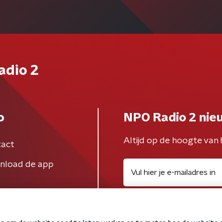
adio 2
o
NPO Radio 2 nie
Altijd op de hoogte van 
act
nload de app