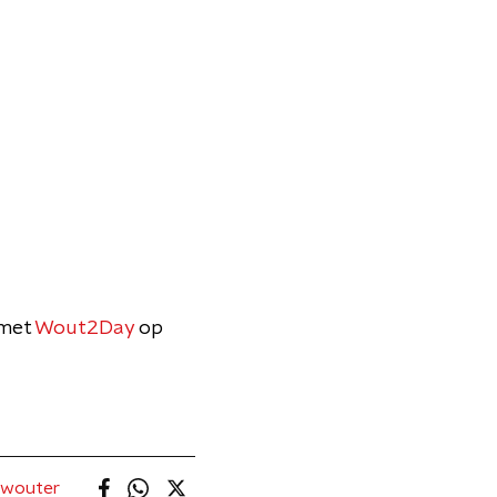
 met
Wout2Day
op
wouter