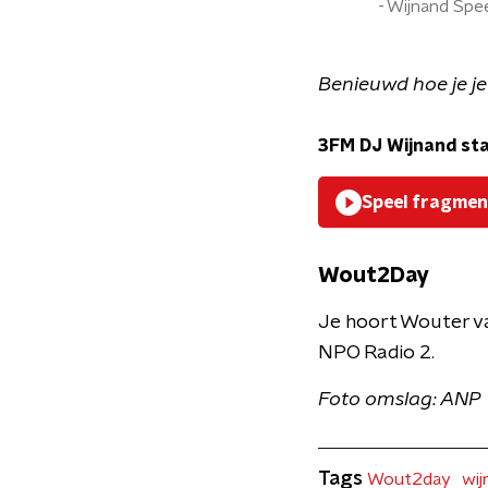
Wijnand Spe
Benieuwd hoe je je
3FM DJ Wijnand sta
Speel fragmen
Wout2Day
Je hoort Wouter v
NPO Radio 2.
Foto omslag: ANP
Tags
Wout2day
wij