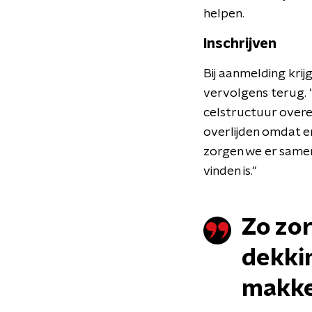
helpen.
Inschrijven
Bij aanmelding krij
vervolgens terug. "
celstructuur overe
overlijden omdat e
zorgen we er samen
vinden is."
Zo zo
dekki
makkel