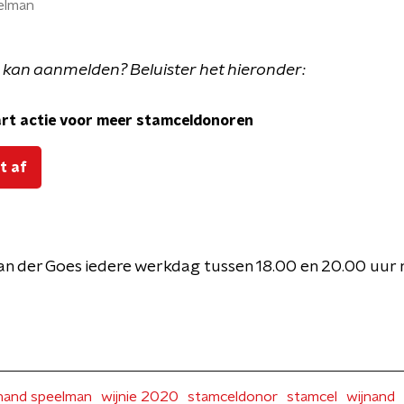
elman
 kan aanmelden? Beluister het hieronder:
rt actie voor meer stamceldonoren
t af
an der Goes iedere werkdag tussen 18.00 en 20.00 uur
nand speelman
wijnie 2020
stamceldonor
stamcel
wijnand