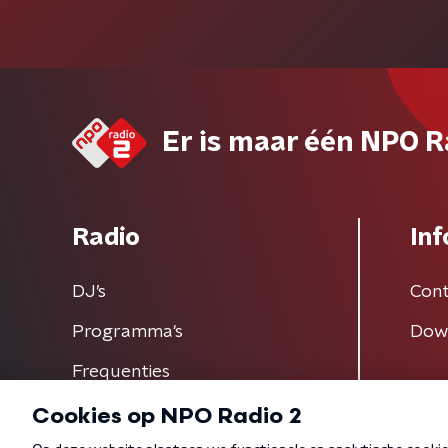
Er is maar één NPO R
Radio
Inf
DJ’s
Cont
Programma's
Dow
Frequenties