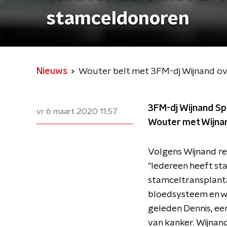
stamceldonoren
Nieuws
Wouter belt met 3FM-dj Wijnand ov
3FM-dj Wijnand Sp
vr 6 maart 2020
11:57
Wouter met Wijnan
Volgens Wijnand re
"Iedereen heeft s
stamceltransplanta
bloedsysteem en wo
geleden Dennis, ee
van kanker. Wijnan