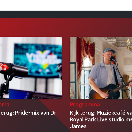
mma
Programma
terug: Pride-mix van Dr
Kijk terug: Muziekcafé v
Royal Park Live studio m
James