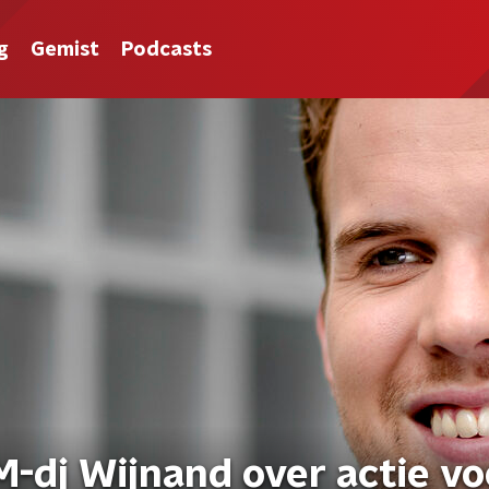
g
Gemist
Podcasts
-dj Wijnand over actie vo