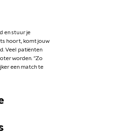
d en stuur je
iets hoort, komt jouw
d. Veel patiënten
roter worden. "Zo
jker een match te
e
s