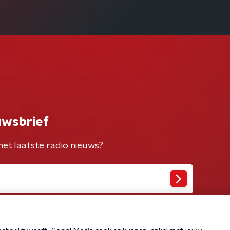
uwsbrief
het laatste radio nieuws?